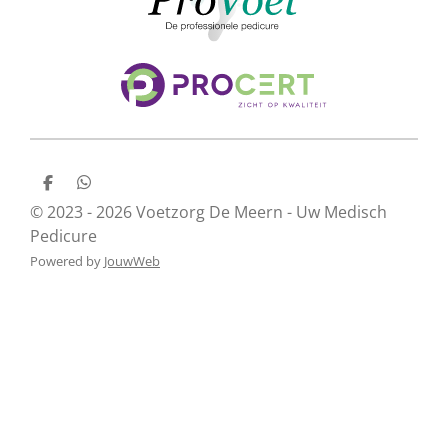
D
D
e
e
© 2023 - 2026 Voetzorg De Meern - Uw Medisch
l
l
Pedicure
e
e
n
n
Powered by
JouwWeb