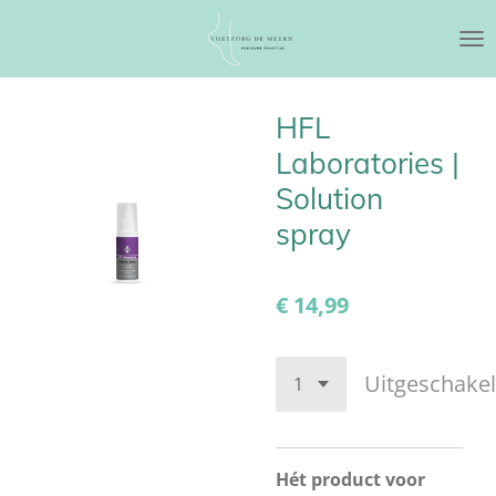
Ga
direct
naar
de
HFL
hoofdinhoud
Laboratories |
Solution
spray
€ 14,99
Uitgeschake
Hét product voor